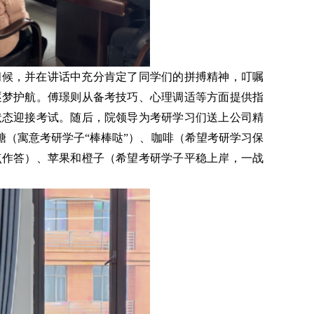
问候，并在讲话中充分肯定了同学们的拼搏精神，叮嘱
逐梦护航。傅璟则从备考技巧、心理调适等方面提供指
状态迎接考试。随后，院领导为考研学习们送上公司精
糖（寓意考研学子“棒棒哒”）、咖啡（希望考研学习保
点作答）、苹果和橙子（希望考研学子平稳上岸，一战