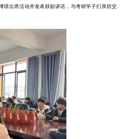
记傅璟出席活动并发表鼓励讲话，与考研学子们亲切交