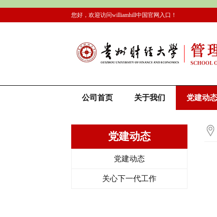
您好，欢迎访问williamhill中国官网入口！
公司首页
关于我们
党建动
党建动态
党建动态
关心下一代工作