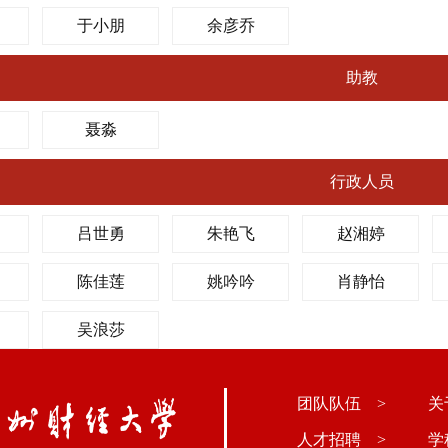
于小朋
余彦乔
助教
聂淼
行政人员
吕世勇
朱艳飞
赵湘婷
陈佳莲
姚吟吟
肖静怡
吴浪莎
团队队伍 >
关
人才招聘 >
学