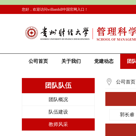
您好，欢迎访问williamhill中国官网入口！
公司首页
关于我们
党建动态
团
公司首页
团队队伍
团队概况
队伍建设
郭长睿
教师风采