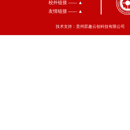
校外链接 ------ ▲
友情链接 ------ ▲
技术支持：贵州弈趣云创科技有限公司