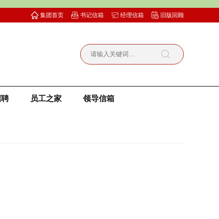
集团首页
书记信箱
经理信箱
旧版回顾
招聘
员工之家
领导信箱