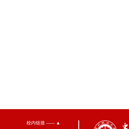
校内链接 ------ ▲