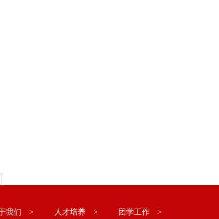
于我们 >
人才培养 >
团学工作 >