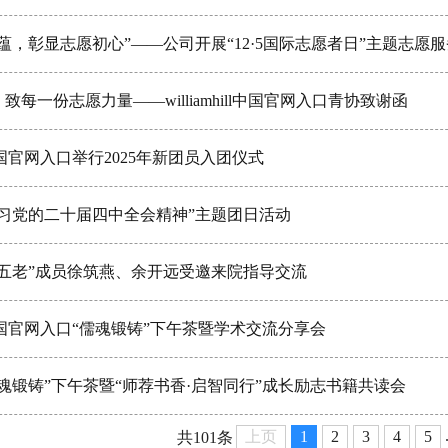
蕴，彰显志愿初心”——公司开展“12·5国际志愿者日”主题志愿
致每一份志愿力量——williamhill中国官网入口青协致谢函
hill中国官网入口举行2025年新团员入团仪式
学习党的二十届四中全会精神”主题团日活动
“五老”成员徐筑燕、余开远受邀来院指导交流
hill中国官网入口“儒魂锻铸”下午茶暨学术交流分享会
魂锻铸”下午茶暨“师荐书香·启智同行”成长励志书籍共读会
上页
1
2
3
4
5
共101条