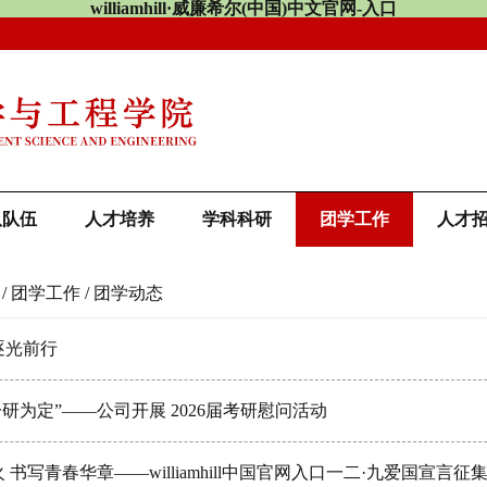
williamhill·威廉希尔(中国)中文官网-入口
队队伍
人才培养
学科科研
团学工作
人才
/
团学工作
/
团学动态
逐光前行
一研为定”——公司开展 2026届考研慰问活动
书写青春华章——​williamhill中国官网入口一二·九爱国宣言