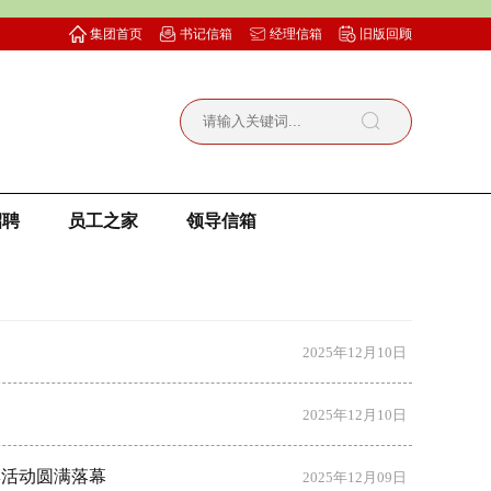
集团首页
书记信箱
经理信箱
旧版回顾
招聘
员工之家
领导信箱
2025年12月10日
2025年12月10日
征集活动圆满落幕
2025年12月09日