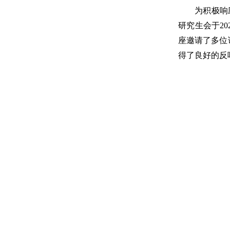
为积极响
研究生会于20
座邀请了多位
得了良好的反