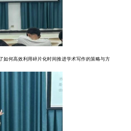
享了如何高效利用碎片化时间推进学术写作的策略与方