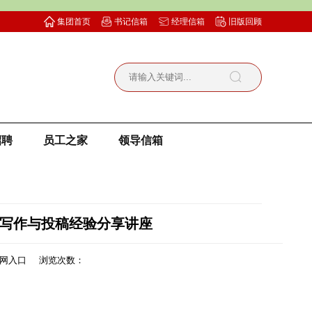
集团首页
书记信箱
经理信箱
旧版回顾
招聘
员工之家
领导信箱
术写作与投稿经验分享讲座
官网入口
浏览次数：