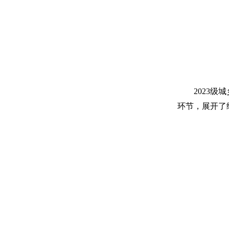
2023
环节，展开了