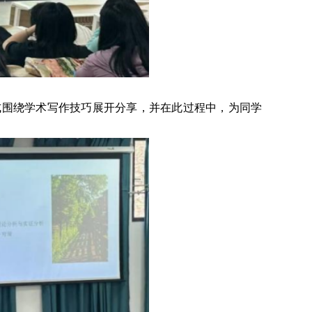
式围绕学术写作技巧展开分享，并在此过程中，为同学