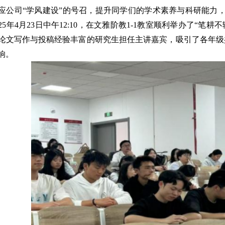
应公司“学风建设”的号召，提升同学们的学术素养与科研能力
25年4月23日中午12:10，在文雅阶教1-1教室顺利举办了“
论文写作与投稿经验丰富的研究生担任主讲嘉宾，吸引了各年级共
响。