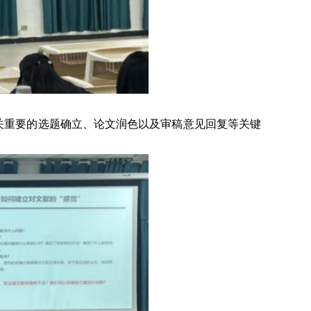
至关重要的选题确立、论文润色以及审稿意见回复等关键