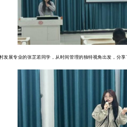
级农村发展专业的张芷若同学，从时间管理的独特视角出发，分