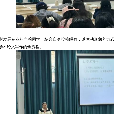
级农村发展专业的向莉同学，结合自身投稿经验，以生动形象的方
学术论文写作的全流程。