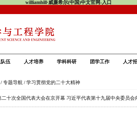
williamhill·威廉希尔(中国)中文官网-入口
队队伍
人才培养
学科科研
团学工作
人才
/
专题导航
/
学习贯彻党的二十大精神
第二十次全国代表大会在京开幕 习近平代表第十九届中央委员会