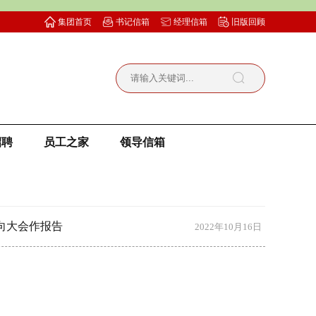
集团首页
书记信箱
经理信箱
旧版回顾
招聘
员工之家
领导信箱
向大会作报告
2022年10月16日