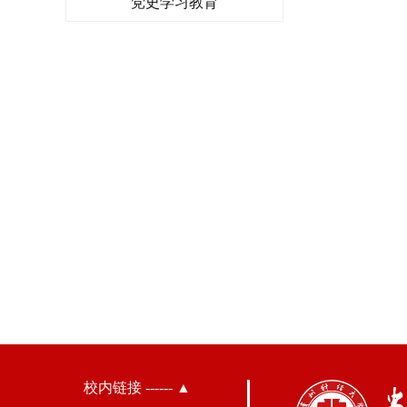
党史学习教育
校内链接 ------ ▲