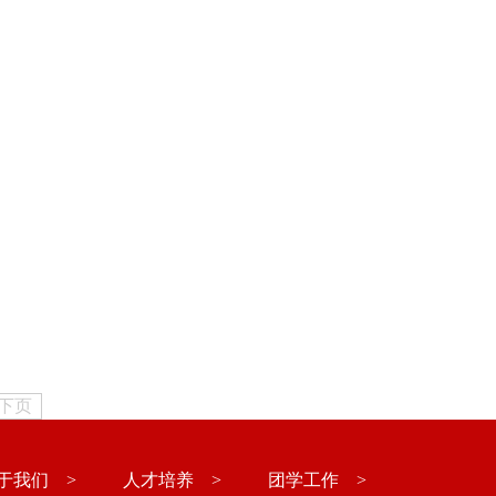
下页
于我们 >
人才培养 >
团学工作 >