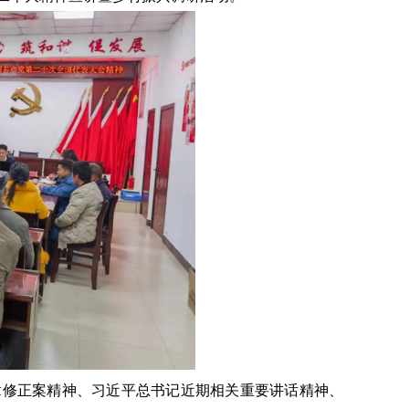
章修正案精神、习近平总书记近期相关重要讲话精神、