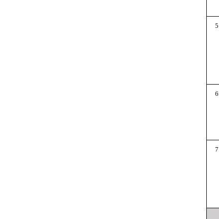
5
6
7