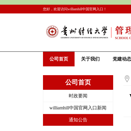
您好，欢迎访问williamhill中国官网入口！
公司首页
关于我们
党建动
公司首页
时政要闻
williamhill中国官网入口新闻
通知公告