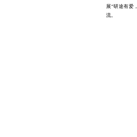
展“研途有爱
流。