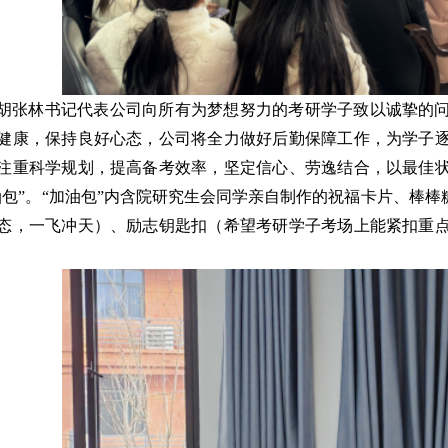
胡张林书记代表公司向所有为梦想努力的考研学子致以诚挚的
健康，保持良好心态，公司将全力做好后勤保障工作，为学子
注重科学规划，提高备考效率，坚定信心、劳逸结合，以最佳
油包”。“加油包”内含院研究生会同学亲自制作的祝福卡片、棒棒
态，一飞冲天）、励志钥匙扣（希望考研学子考场上能紧扣重