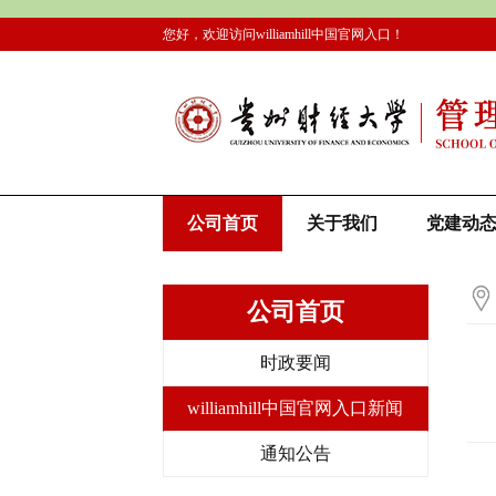
您好，欢迎访问williamhill中国官网入口！
公司首页
关于我们
党建动
公司首页
时政要闻
williamhill中国官网入口新闻
通知公告