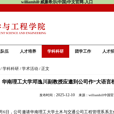
williamhill·威廉希尔(中国)中文官网-入口
队队伍
人才培养
学科科研
团学工作
人才
/
学科科研
/
学术活动
/ 正文
华南理工大学邓逸川副教授应邀到公司作“大语言
2025-12-10
发布时间：
来源：williamhill中国
年12月6日，公司邀请华南理工大学土木与交通公司工程管理系系