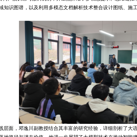
域知识图谱，以及利用多模态文档解析技术整合设计图纸、施
践层面，邓逸川副教授结合其丰富的研究经验，详细剖析了大