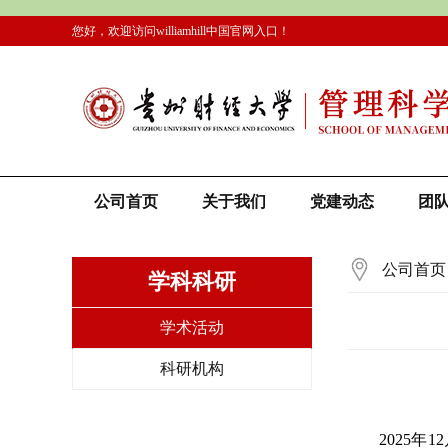
您好，欢迎访问williamhill中国官网入口！
公司首页
关于我们
党建动态
团
公司首页
学科科研
学术活动
科研机构
2025