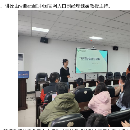
。讲座由williamhill中国官网入口副经理魏媛教授主持。