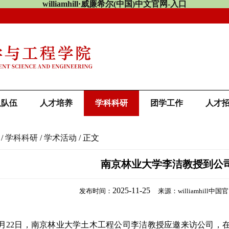
williamhill·威廉希尔(中国)中文官网-入口
队队伍
人才培养
学科科研
团学工作
人才
/
学科科研
/
学术活动
/ 正文
南京林业大学李洁教授到公
2025-11-25
发布时间：
来源：williamhill中国
年11月22日，南京林业大学土木工程公司李洁教授应邀来访公司，