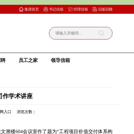
集团首页
书记信箱
经理信箱
旧版回顾
招聘
员工之家
领导信箱
司作学术讲座
官网入口
浏览次数：
在文溯楼604会议室作了题为“工程项目价值交付体系构