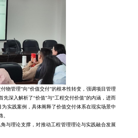
付物管理”向“价值交付”的根本性转变，强调项目管理
先深入解析了“价值”与“工程交付价值”的内涵，进而
项目为实践案例，具体阐释了价值交付体系在现实场景中
路。
视角与理论支撑，对推动工程管理理论与实践融合发展