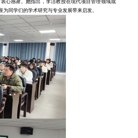
与衷心感谢。她指出，李洁教授在现代项目管理领域成
座为同学们的学术研究与专业发展带来启发。