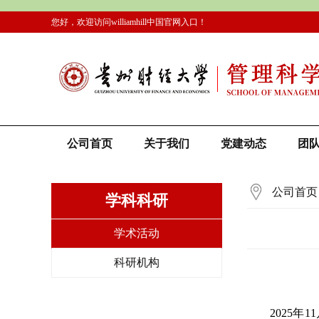
您好，欢迎访问williamhill中国官网入口！
公司首页
关于我们
党建动态
团
公司首页
学科科研
学术活动
科研机构
2025