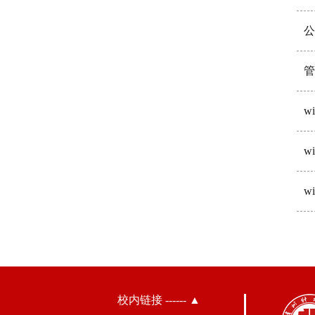
公
管
​
w
w
校内链接 ------ ▲